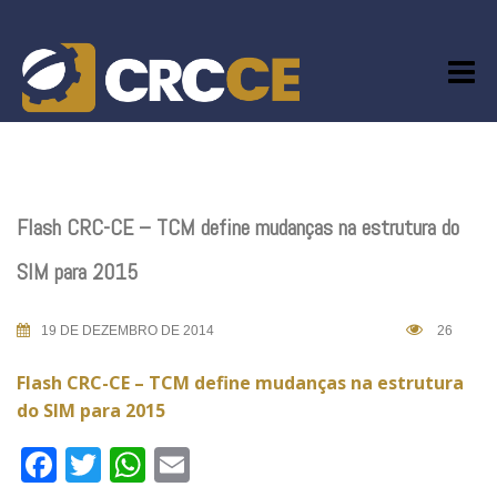
Skip
to
content
Flash CRC-CE – TCM define mudanças na estrutura do
SIM para 2015
19 DE DEZEMBRO DE 2014
26
Flash CRC-CE – TCM define mudanças na estrutura
do SIM para 2015
Facebook
Twitter
WhatsApp
Email