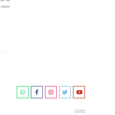
rial de
e deste