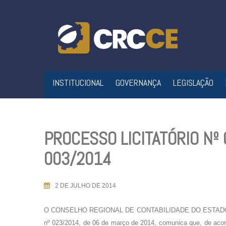
Skip
to
content
INSTITUCIONAL
GOVERNANÇA
LEGISLAÇÃO
PROCESSO LICITATÓRIO Nº
003/2014
2 DE JULHO DE 2014
O CONSELHO REGIONAL DE CONTABILIDADE DO ESTADO DO C
nº 023/2014, de 06 de março de 2014, comunica que, de acord