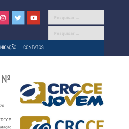
Pesquisar
por:
Pesquisar
por:
NICAÇÃO
CONTATOS
 Nº
26
 CRCCE
ratação