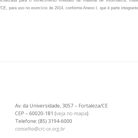
ializada para o fornecimento imediato de material de informática, mate
CE, para uso no exercício de 2014, conforme Anexo I, que é parte integrant
Av. da Universidade, 3057 – Fortaleza/CE
CEP – 60020-181 (
veja no mapa
)
Telefone: (85) 3194-6000
conselho@crc-ce.org.br