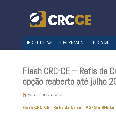
Skip
to
content
INSTITUCIONAL
GOVERNANÇA
LEGISLAÇÃO
Flash CRC-CE – Refis da C
opção reaberto até julho 2
24 DE JUNHO DE 2014
Flash CRC-CE – Refis da Crise – PGFN e RFB t