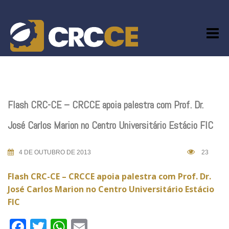
Skip
to
content
Flash CRC-CE – CRCCE apoia palestra com Prof. Dr.
José Carlos Marion no Centro Universitário Estácio FIC
4 DE OUTUBRO DE 2013
23
Flash CRC-CE – CRCCE apoia palestra com Prof. Dr.
José Carlos Marion no Centro Universitário Estácio
FIC
Facebook
Twitter
WhatsApp
Email