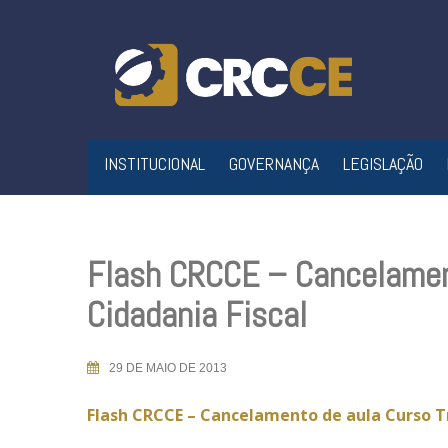
Skip
to
content
INSTITUCIONAL
GOVERNANÇA
LEGISLAÇÃO
Flash CRCCE – Cancelament
Cidadania Fiscal
29 DE MAIO DE 2013
Flash CRCCE – Cancelamento de aula Curso Tr