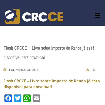
Skip
to
content
Flash CRCCE – Livro sobre Imposto de Renda já está
disponível para download
1 DE MARÇO DE 2013
42
Flash CRCCE – Livro sobre Imposto de Renda já está
disponível para download
Facebook
Twitter
WhatsApp
Email