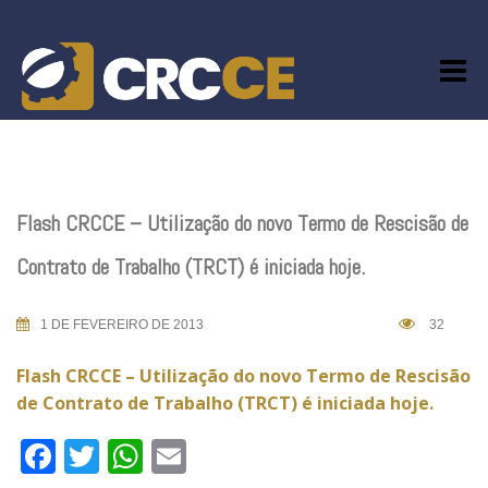
Skip
to
content
Flash CRCCE – Utilização do novo Termo de Rescisão de
Contrato de Trabalho (TRCT) é iniciada hoje.
1 DE FEVEREIRO DE 2013
32
Flash CRCCE – Utilização do novo Termo de Rescisão
de Contrato de Trabalho (TRCT) é iniciada hoje.
Facebook
Twitter
WhatsApp
Email