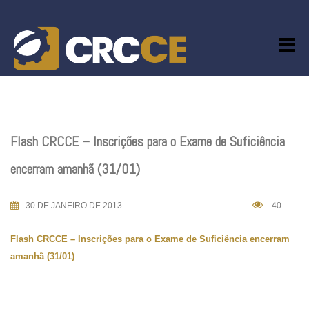
Skip
to
content
Flash CRCCE – Inscrições para o Exame de Suficiência
encerram amanhã (31/01)
30 DE JANEIRO DE 2013
40
Flash CRCCE – Inscrições para o Exame de Suficiência encerram
amanhã (31/01)