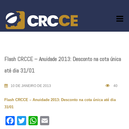
Skip
to
content
Flash CRCCE – Anuidade 2013: Desconto na cota única
até dia 31/01
10 DE JANEIRO DE 2013
40
Flash CRCCE – Anuidade 2013: Desconto na cota única até dia
31/01
Facebook
Twitter
WhatsApp
Email