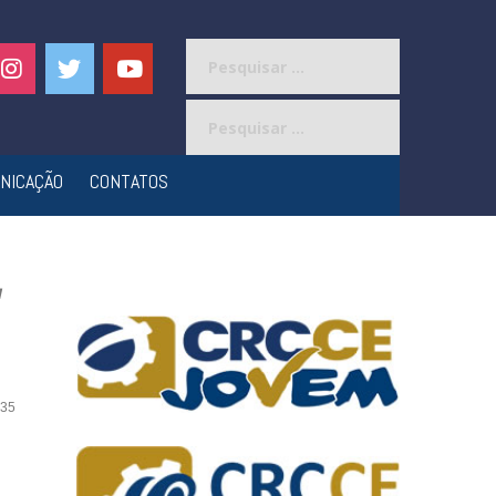
Pesquisar
por:
Pesquisar
por:
NICAÇÃO
CONTATOS
’
35