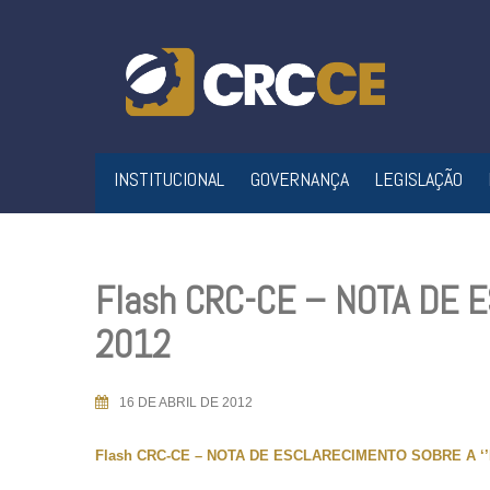
Skip
to
content
INSTITUCIONAL
GOVERNANÇA
LEGISLAÇÃO
Flash CRC-CE – NOTA DE E
2012
16 DE ABRIL DE 2012
Flash CRC-CE – NOTA DE ESCLARECIMENTO SOBRE A ‘’