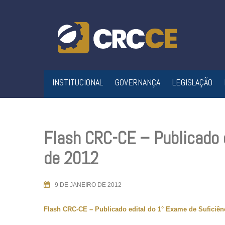
Skip
to
content
INSTITUCIONAL
GOVERNANÇA
LEGISLAÇÃO
Flash CRC-CE – Publicado 
de 2012
9 DE JANEIRO DE 2012
Flash CRC-CE – Publicado edital do 1° Exame de Suficiên