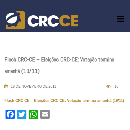
Skip
to
content
Flash CRC-CE – Eleições CRC-CE: Votação termina
amanhã (19/11)
18 DE NOVEMBRO DE 2011
16
Flash CRC-CE – Eleições CRC-CE: Votação termina amanhã (19/11)
Facebook
Twitter
WhatsApp
Email