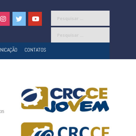
Pesquisar
por:
Pesquisar
por:
NICAÇÃO
CONTATOS
35