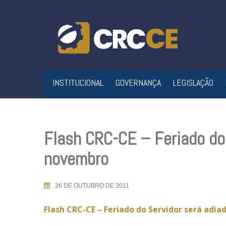
Skip
to
content
INSTITUCIONAL
GOVERNANÇA
LEGISLAÇÃO
Flash CRC-CE – Feriado do 
novembro
26 DE OUTUBRO DE 2011
Flash CRC-CE – Feriado do Servidor será adi