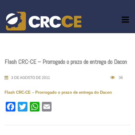
Skip
to
content
Flash CRC-CE – Prorrogado o prazo de entrega do Dacon
3 DE AGOSTO DE 2011
36
Flash CRC-CE – Prorrogado o prazo de entrega do Dacon
Facebook
Twitter
WhatsApp
Email