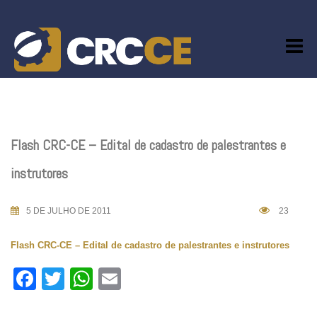
Skip
to
content
Flash CRC-CE – Edital de cadastro de palestrantes e
instrutores
5 DE JULHO DE 2011
23
Flash CRC-CE – Edital de cadastro de palestrantes e instrutores
Facebook
Twitter
WhatsApp
Email