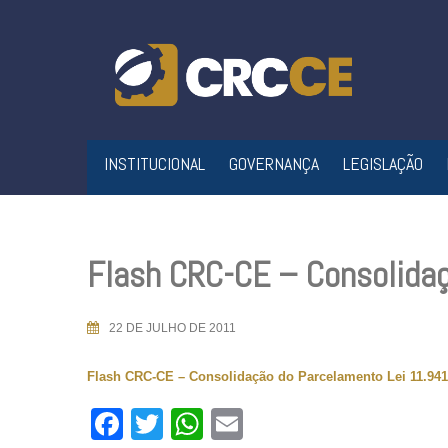
Skip
to
content
INSTITUCIONAL
GOVERNANÇA
LEGISLAÇÃO
Flash CRC-CE – Consolidaç
22 DE JULHO DE 2011
Flash CRC-CE – Consolidação do Parcelamento Lei 11.941
Facebook
Twitter
WhatsApp
Email