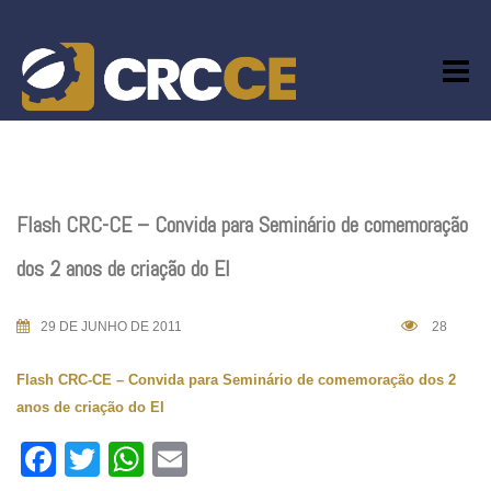
Skip
to
content
Flash CRC-CE – Convida para Seminário de comemoração
dos 2 anos de criação do EI
29 DE JUNHO DE 2011
28
Flash CRC-CE – Convida para Seminário de comemoração dos 2
anos de criação do EI
Facebook
Twitter
WhatsApp
Email