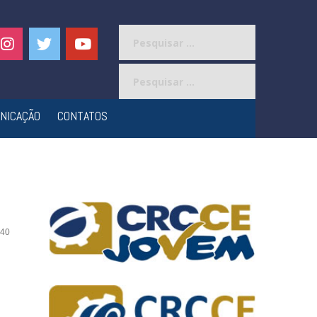
Pesquisar
por:
Pesquisar
por:
NICAÇÃO
CONTATOS
40