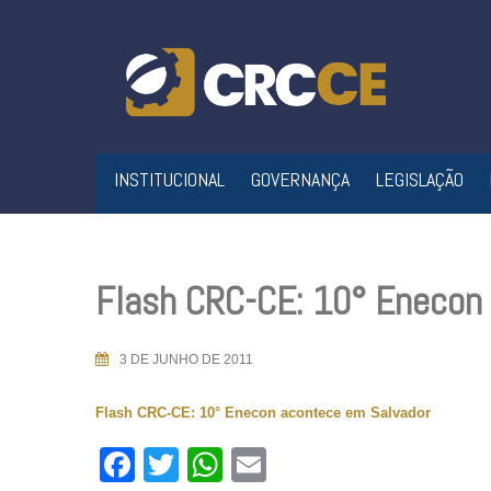
Skip
to
content
INSTITUCIONAL
GOVERNANÇA
LEGISLAÇÃO
Flash CRC-CE: 10° Enecon
3 DE JUNHO DE 2011
Flash CRC-CE: 10° Enecon acontece em Salvador
Facebook
Twitter
WhatsApp
Email