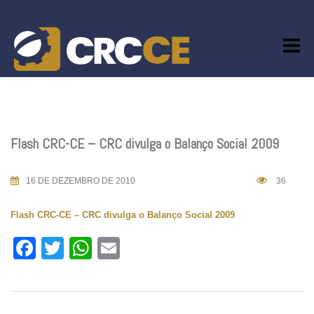
Skip
to
content
Flash CRC-CE – CRC divulga o Balanço Social 2009
16 DE DEZEMBRO DE 2010
36
Flash CRC-CE – CRC divulga o Balanço Social 2009
Facebook
Twitter
WhatsApp
Email