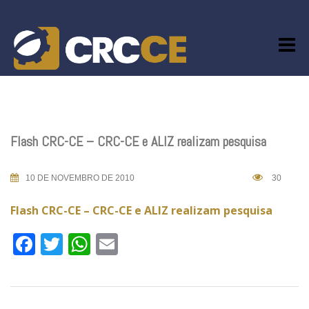
Skip
to
content
Flash CRC-CE – CRC-CE e ALIZ realizam pesquisa
10 DE NOVEMBRO DE 2010
30
Flash CRC-CE – CRC-CE e ALIZ realizam pesquisa
Facebook
Twitter
WhatsApp
Email