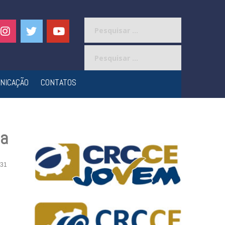
Pesquisar
por:
Pesquisar
por:
NICAÇÃO
CONTATOS
ia
31