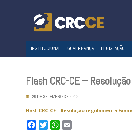
Skip
to
content
INSTITUCIONAL
GOVERNANÇA
LEGISLAÇÃO
Flash CRC-CE – Resolução
29 DE SETEMBRO DE 2010
Flash CRC-CE – Resolução regulamenta Exame
Facebook
Twitter
WhatsApp
Email