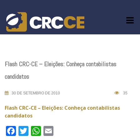
Skip
to
content
Flash CRC-CE – Eleições: Conheça contabilistas
candidatos
30 DE SETEMBRO DE 2010
35
Flash CRC-CE – Eleições: Conheça contabilistas
candidatos
Facebook
Twitter
WhatsApp
Email