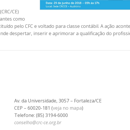
 (CRC/CE)
trantes como
uído pelo CFC e voltado para classe contábil. A ação acont
nde despertar, inserir e aprimorar a qualificação do profiss
Av. da Universidade, 3057 – Fortaleza/CE
CEP – 60020-181 (
veja no mapa
)
Telefone: (85) 3194-6000
conselho@crc-ce.org.br