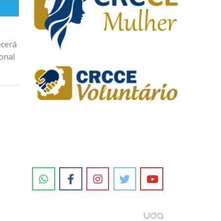
ecerá
ional