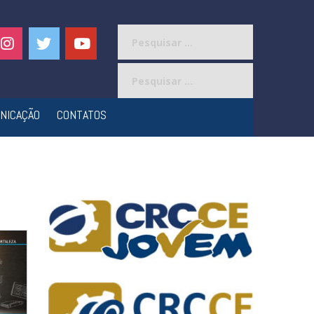
Pesquisar
por:
Pesquisar
por:
NICAÇÃO
CONTATOS