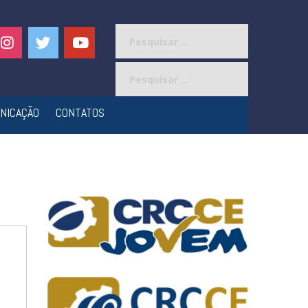
Pesquisar
por:
Pesquisar
por:
NICAÇÃO
CONTATOS