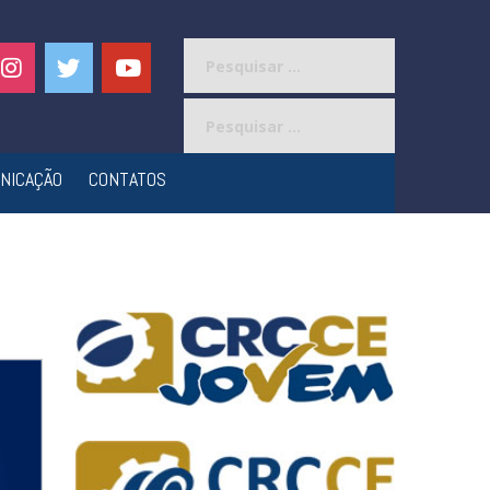
Pesquisar
por:
Pesquisar
por:
NICAÇÃO
CONTATOS