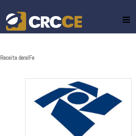
Skip
to
content
Receita deralFe