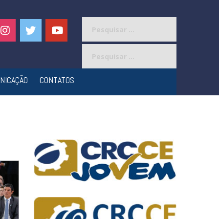
Pesquisar
por:
Pesquisar
por:
NICAÇÃO
CONTATOS