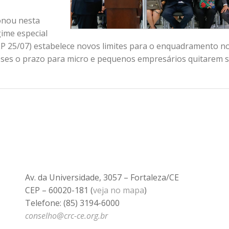
onou nesta
gime especial
PLP 25/07) estabelece novos limites para o enquadramento n
eses o prazo para micro e pequenos empresários quitarem 
Av. da Universidade, 3057 – Fortaleza/CE
CEP – 60020-181 (
veja no mapa
)
Telefone: (85) 3194-6000
conselho@crc-ce.org.br