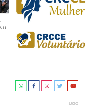
o
suas