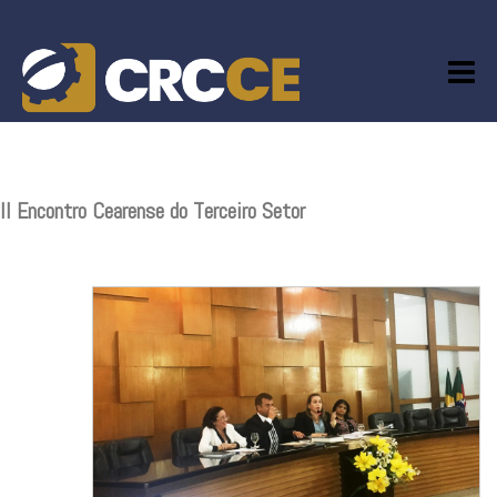
Skip
to
content
II Encontro Cearense do Terceiro Setor