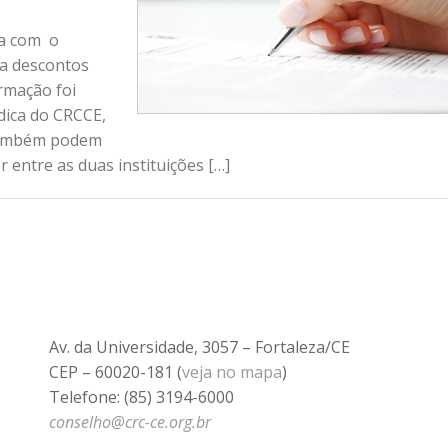
ia com o
 a descontos
rmação foi
ídica do CRCCE,
 também podem
r entre as duas instituições […]
Av. da Universidade, 3057 – Fortaleza/CE
CEP – 60020-181 (
veja no mapa
)
Telefone: (85) 3194-6000
conselho@crc-ce.org.br