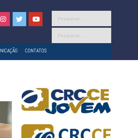
Pesquisar
por:
Pesquisar
por:
NICAÇÃO
CONTATOS