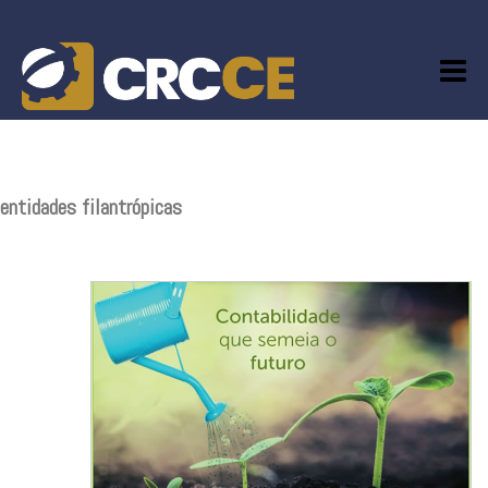
Skip
to
content
entidades filantrópicas