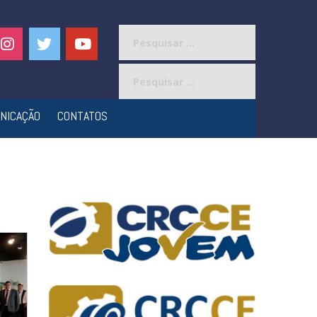
Pesquisar
por:
Pesquisar
por:
NICAÇÃO
CONTATOS