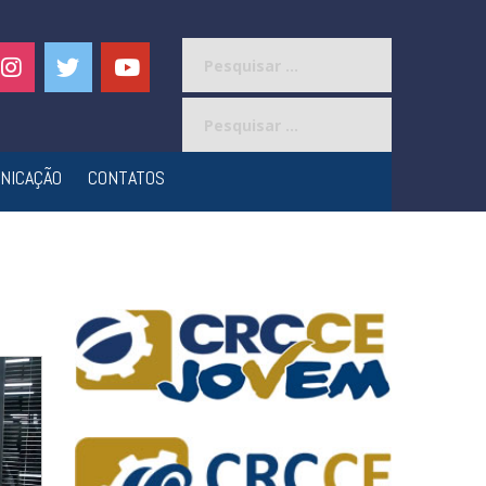
Pesquisar
por:
Pesquisar
por:
NICAÇÃO
CONTATOS