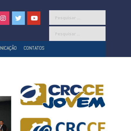
Pesquisar
por:
Pesquisar
por:
NICAÇÃO
CONTATOS