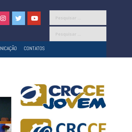
Pesquisar
por:
Pesquisar
por:
NICAÇÃO
CONTATOS