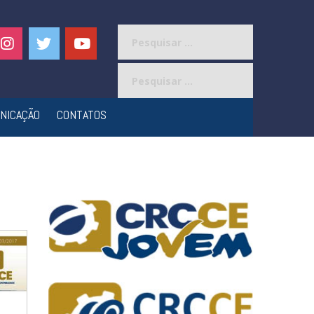
Pesquisar
por:
Pesquisar
por:
NICAÇÃO
CONTATOS