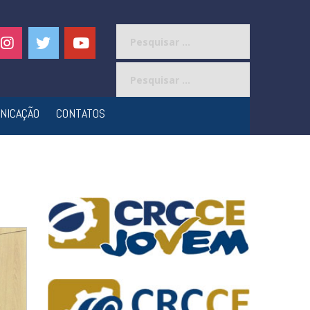
Pesquisar
por:
Pesquisar
por:
NICAÇÃO
CONTATOS