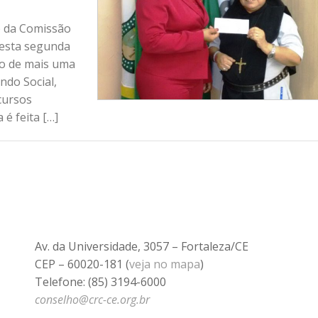
o da Comissão
nesta segunda
ção de mais uma
ndo Social,
cursos
é feita […]
Av. da Universidade, 3057 – Fortaleza/CE
CEP – 60020-181 (
veja no mapa
)
Telefone: (85) 3194-6000
conselho@crc-ce.org.br