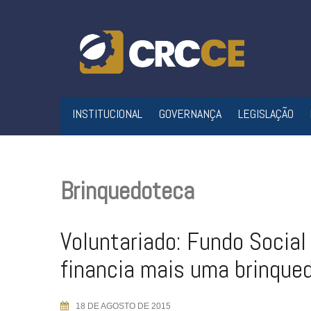
Skip
to
content
INSTITUCIONAL
GOVERNANÇA
LEGISLAÇÃO
Brinquedoteca
Voluntariado: Fundo Social
financia mais uma brinque
18 DE AGOSTO DE 2015