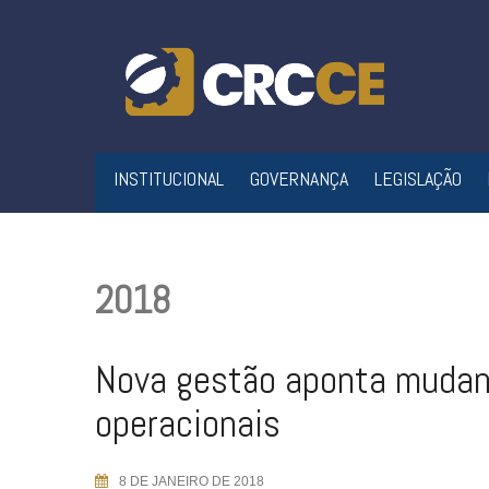
Skip
to
content
INSTITUCIONAL
GOVERNANÇA
LEGISLAÇÃO
2018
Nova gestão aponta muda
operacionais
8 DE JANEIRO DE 2018