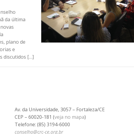
onselho
ã da última
s novas
da
es, plano de
orias e
s discutidos […]
Av. da Universidade, 3057 – Fortaleza/CE
CEP – 60020-181 (
veja no mapa
)
Telefone: (85) 3194-6000
conselho@crc-ce.org.br