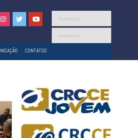
Pesquisar
por:
Pesquisar
por:
NICAÇÃO
CONTATOS