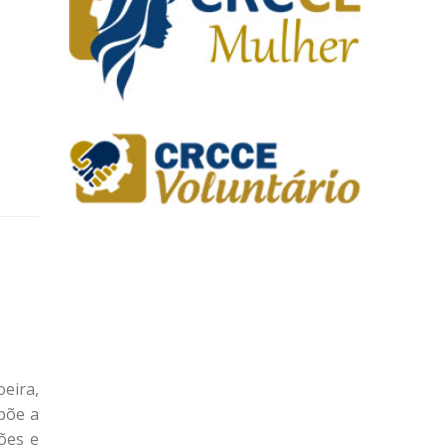
eira,
põe a
ões e