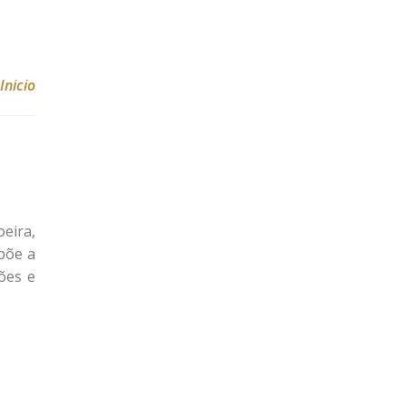
Inicio
eira,
põe a
ões e