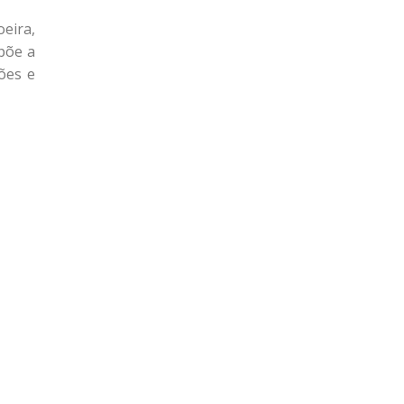
eira,
põe a
ões e