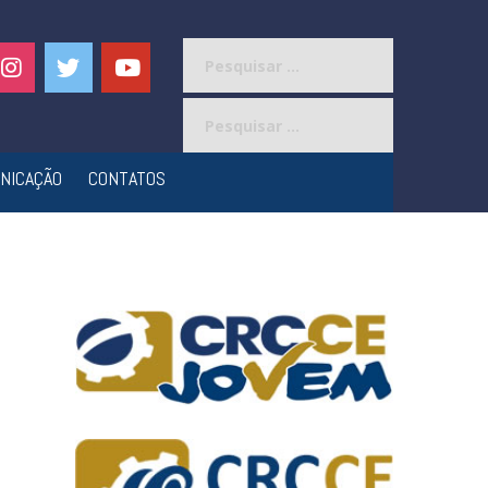
Pesquisar
por:
Pesquisar
por:
NICAÇÃO
CONTATOS