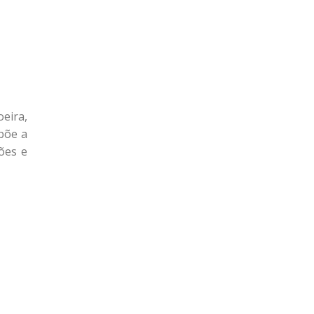
eira,
põe a
ões e