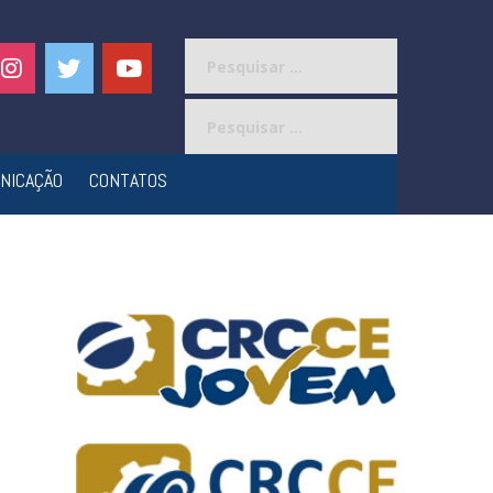
Pesquisar
por:
Pesquisar
por:
NICAÇÃO
CONTATOS