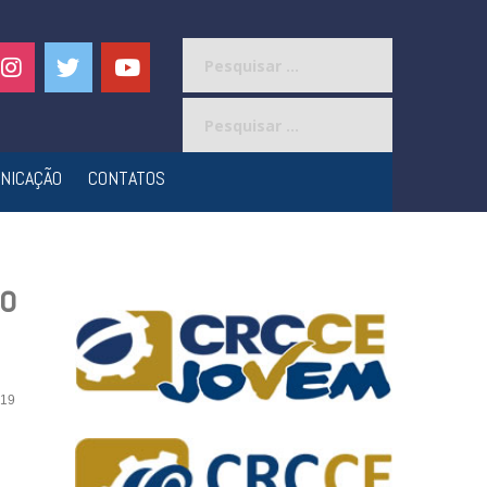
Pesquisar
por:
Pesquisar
por:
NICAÇÃO
CONTATOS
co
19