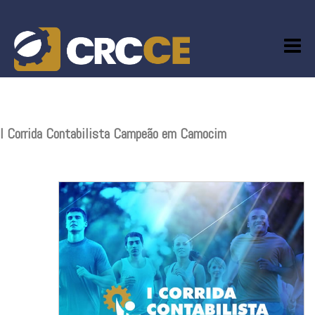
Skip
to
content
I Corrida Contabilista Campeão em Camocim