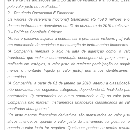
existente nas transações de importação de insumos e ativo fixo. Essa
pelo valor justo no resultado…”
2 – Resultado Operacional E Financeiro:
Os valores de referência (nocional) totalizaram R$ 469,8 milhões e o 
desses instrumentos derivativos em 31 de dezembro de 2019 totalizava 
3 – Políticas Contábeis Críticas:
“Ativos e passivos sujeitos a estimativas e premissas incluem: […] valo
em combinação de negócios e mensuração de instrumentos financeiros.
“A Companhia mensura o ágio na data de aquisição como: o valor
transferida que inclui a contraprestação contingente do preço; mais [
realizada em estágios, o valor justo de qualquer participação na adqui
menos o montante líquido (a valor justo) dos ativos identificáveis
assumidos.
“A Companhia, a partir de 01 de janeiro de 2018, alterou a classificaçã
não derivativos nas seguintes categorias, dependendo da finalidade par
contratados: (i) mensurados ao custo amortizado e (ii) ao valor jus
Companhia não mantém instrumentos financeiros classificados ao val
resultados abrangentes.”
“Os instrumentos financeiros derivativos são mensurados ao valor ju
ativos financeiros quando o valor justo do instrumento for positivo, 
quando o valor justo for negativo. Quaisquer ganhos ou perdas resul