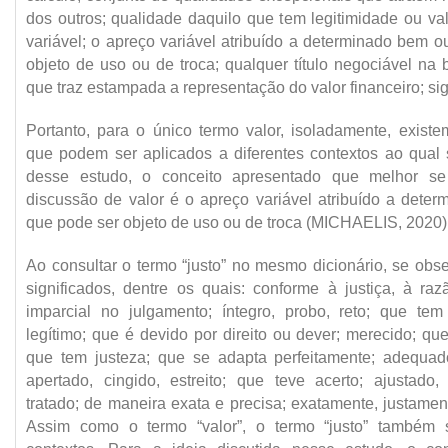
dos outros; qualidade daquilo que tem legitimidade ou val
variável; o apreço variável atribuído a determinado bem o
objeto de uso ou de troca; qualquer título negociável na 
que traz estampada a representação do valor financeiro; sig
Portanto, para o único termo valor, isoladamente, existe
que podem ser aplicados a diferentes contextos ao qual s
desse estudo, o conceito apresentado que melhor se
discussão de valor é o apreço variável atribuído a deter
que pode ser objeto de uso ou de troca (MICHAELIS, 2020)
Ao consultar o termo “justo” no mesmo dicionário, se obs
significados, dentre os quais: conforme à justiça, à raz
imparcial no julgamento; íntegro, probo, reto; que te
legítimo; que é devido por direito ou dever; merecido; qu
que tem justeza; que se adapta perfeitamente; adequad
apertado, cingido, estreito; que teve acerto; ajustado
tratado; de maneira exata e precisa; exatamente, justame
Assim como o termo “valor”, o termo “justo” também s