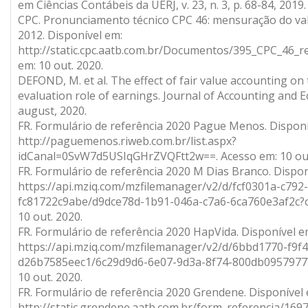
em Ciências Contábeis da UERJ, v. 23, n. 3, p. 68-84, 2019.
CPC. Pronunciamento técnico CPC 46: mensuração do valor
2012. Disponível em:
http://static.cpc.aatb.com.br/Documentos/395_CPC_46_r
em: 10 out. 2020.
DEFOND, M. et al. The effect of fair value accounting o
evaluation role of earnings. Journal of Accounting and 
august, 2020.
FR. Formulário de referência 2020 Pague Menos. Disponí
http://paguemenos.riweb.com.br/list.aspx?
idCanal=0SvW7d5USIqGHrZVQFtt2w==. Acesso em: 10 out
FR. Formulário de referência 2020 M Dias Branco. Dispon
https://api.mziq.com/mzfilemanager/v2/d/fcf0301a-c792
fc81722c9abe/d9dce78d-1b91-046a-c7a6-6ca760e3af2c?o
10 out. 2020.
FR. Formulário de referência 2020 HapVida. Disponível e
https://api.mziq.com/mzfilemanager/v2/d/6bbd1770-f9f
d26b7585eec1/6c29d9d6-6e07-9d3a-8f74-800db0957977?
10 out. 2020.
FR. Formulário de referência 2020 Grendene. Disponível 
http://static.grendene.aatb.com.br/form_referencia/169