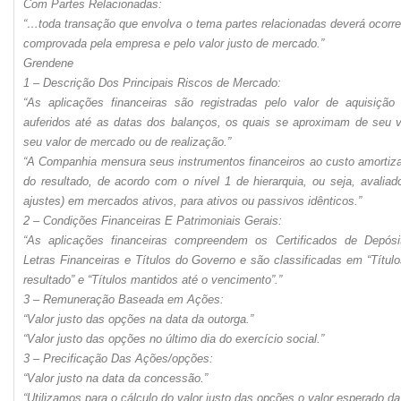
Com Partes Relacionadas:
“…toda transação que envolva o tema partes relacionadas deverá ocorre
comprovada pela empresa e pelo valor justo de mercado.”
Grendene
1 – Descrição Dos Principais Riscos de Mercado:
“As aplicações financeiras são registradas pelo valor de aquisição
auferidos até as datas dos balanços, os quais se aproximam de seu 
seu valor de mercado ou de realização.”
“A Companhia mensura seus instrumentos financeiros ao custo amortizad
do resultado, de acordo com o nível 1 de hierarquia, ou seja, avalia
ajustes) em mercados ativos, para ativos ou passivos idênticos.”
2 – Condições Financeiras E Patrimoniais Gerais:
“As aplicações financeiras compreendem os Certificados de Depósi
Letras Financeiras e Títulos do Governo e são classificadas em “Título
resultado” e “Títulos mantidos até o vencimento”.”
3 – Remuneração Baseada em Ações:
“Valor justo das opções na data da outorga.”
“Valor justo das opções no último dia do exercício social.”
3 – Precificação Das Ações/opções:
“Valor justo na data da concessão.”
“Utilizamos para o cálculo do valor justo das opções o valor esperado d