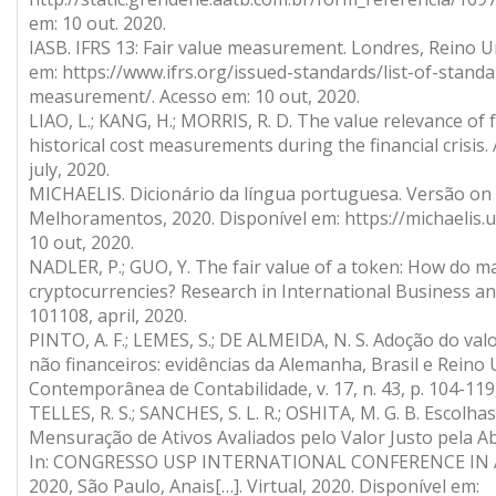
em: 10 out. 2020.
IASB. IFRS 13: Fair value measurement. Londres, Reino U
em: https://www.ifrs.org/issued-standards/list-of-standar
measurement/. Acesso em: 10 out, 2020.
LIAO, L.; KANG, H.; MORRIS, R. D. The value relevance of 
historical cost measurements during the financial crisis.
july, 2020.
MICHAELIS. Dicionário da língua portuguesa. Versão on l
Melhoramentos, 2020. Disponível em: https://michaelis.u
10 out, 2020.
NADLER, P.; GUO, Y. The fair value of a token: How do m
cryptocurrencies? Research in International Business and
101108, april, 2020.
PINTO, A. F.; LEMES, S.; DE ALMEIDA, N. S. Adoção do valo
não financeiros: evidências da Alemanha, Brasil e Reino 
Contemporânea de Contabilidade, v. 17, n. 43, p. 104-119
TELLES, R. S.; SANCHES, S. L. R.; OSHITA, M. G. B. Escolh
Mensuração de Ativos Avaliados pelo Valor Justo pela A
In: CONGRESSO USP INTERNATIONAL CONFERENCE IN 
2020, São Paulo, Anais[…]. Virtual, 2020. Disponível em: