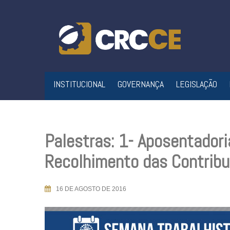
Skip
to
content
INSTITUCIONAL
GOVERNANÇA
LEGISLAÇÃO
Palestras: 1- Aposentadori
Recolhimento das Contrib
16 DE AGOSTO DE 2016