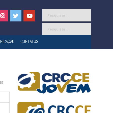
Pesquisar
por:
Pesquisar
por:
NICAÇÃO
CONTATOS
55